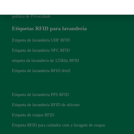
Blogue
política de Privacidade
Etiquetas RFID para lavanderia
Etiqueta de lavanderia UHF RFID
Etiqueta de lavanderia NFC RFID
etiqueta da lavanderia de 125Khz RFID
Etiqueta de lavanderia RFID têxtil
Etiquetas RFID para lavanderia
Etiqueta de lavanderia PPS RFID
Etiqueta de lavanderia RFID de silicone
Etiqueta de roupas RFID
Etiqueta RFID para cuidados com a lavagem de roupas