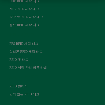
UHF RFID 세탁 태그
NFC RFID 세탁 태그
125Khz RFID 세탁 태그
섬유 RFID 세탁 태그
RFID 세탁 태그
PPS RFID 세탁 태그
실리콘 RFID 세탁 태그
RFID 옷 태그
RFID 세탁 관리 의류 라벨
RFID 세탁 태그
RFID 인레이
인기 있는 RFID 태그