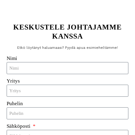
Kustannustehokas ratkaisu
: UHF RFID -tarrat
ovat taloudellinen tapa toteuttaa ajoneuvojen
seuranta- ja hallintajärjestelmiä, mikä vähentää
KESKUSTELE JOHTAJAMME
manuaalisten tarkastusten tarvetta ja parantaa
KANSSA
toiminnan tehokkuutta.
Etkö löytänyt haluamaasi? Pyydä apua esimieheltämme!
Nämä edut tekevät UHF RFID -tarroista älykkään
Nimi
sijoituksen yrityksille ja yksityishenkilöille, jotka
haluavat parantaa ajoneuvojen
hallintaprosessejaan.
Yritys
Puhelin
Sähköposti