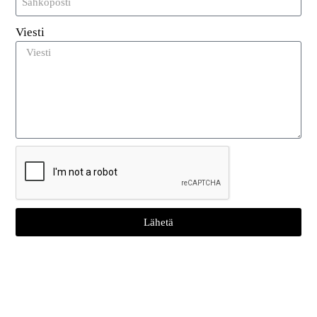
UHF RFID -tarrojen
Viesti
sovellukset ajoneuvojen
hallinnassa
UHF RFID -tarroilla on laaja valikoima sovelluksia
ajoneuvojen hallinnassa, mukaan lukien:
Laivaston hallinta
: Yritykset voivat käyttää
RFID-tarroja seuratakseen ajoneuvokantojaan,
seuratakseen käyttöä ja optimoidakseen reittejä
Lähetä
tehokkuuden lisäämiseksi.
Pysäköintikulun valvonta
: RFID-tarroja
voidaan käyttää automaattisissa
pysäköintijärjestelmissä, mikä mahdollistaa
ajoneuvojen sisään- ja poistumisen ilman