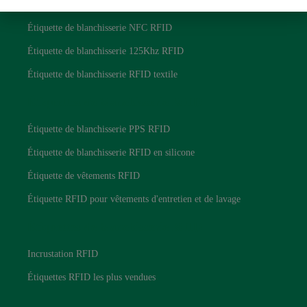
Étiquette de blanchisserie RFID UHF
Étiquette de blanchisserie NFC RFID
Étiquette de blanchisserie 125Khz RFID
Étiquette de blanchisserie RFID textile
Étiquettes de blanchisserie RFID
Étiquette de blanchisserie PPS RFID
Étiquette de blanchisserie RFID en silicone
Étiquette de vêtements RFID
Étiquette RFID pour vêtements d'entretien et de lavage
Étiquettes de blanchisserie RFID
Incrustation RFID
Étiquettes RFID les plus vendues