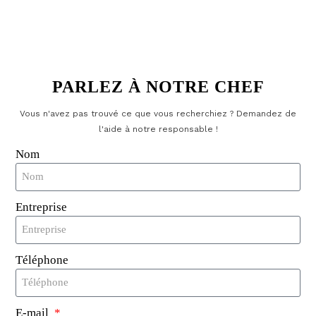
particuliers qui cherchent à améliorer leurs
processus de gestion de véhicules.
PARLEZ À NOTRE CHEF
Vous n'avez pas trouvé ce que vous recherchiez ? Demandez de
l'aide à notre responsable !
Nom
Applications des autocollants
Entreprise
RFID UHF dans la gestion des
véhicules
Téléphone
Les autocollants RFID UHF ont une large gamme
d'applications dans la gestion des véhicules,
E-mail