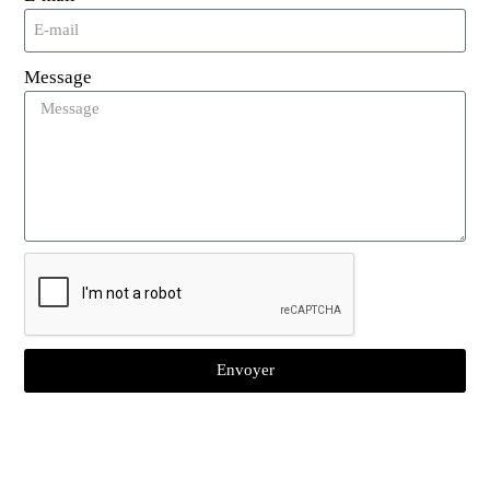
notamment :
Gestion de flotte
:Les entreprises peuvent
Message
utiliser des autocollants RFID pour suivre les
véhicules de leur flotte, surveiller leur
utilisation et optimiser les itinéraires pour plus
d’efficacité.
Contrôle d'accès au stationnement
:Les
autocollants RFID peuvent être utilisés pour les
systèmes de stationnement automatisés,
permettant aux véhicules d'entrer et de sortir
sans avoir besoin de tickets ou de laissez-
passer physiques.
Envoyer
Gestion des stocks
:Dans les entrepôts et la
logistique, les autocollants RFID aident à suivre
les véhicules et les actifs, garantissant des
enregistrements d'inventaire précis et réduisant