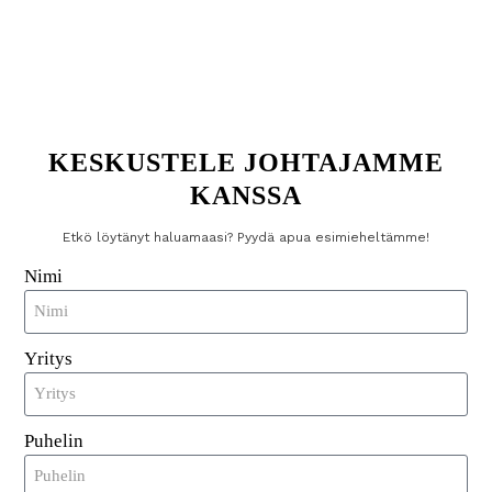
Tutustu
KESKUSTELE JOHTAJAMME
KANSSA
Etkö löytänyt haluamaasi? Pyydä apua esimieheltämme!
Nimi
Yritys
Puhelin
RFID Wash Care -vaatetarra