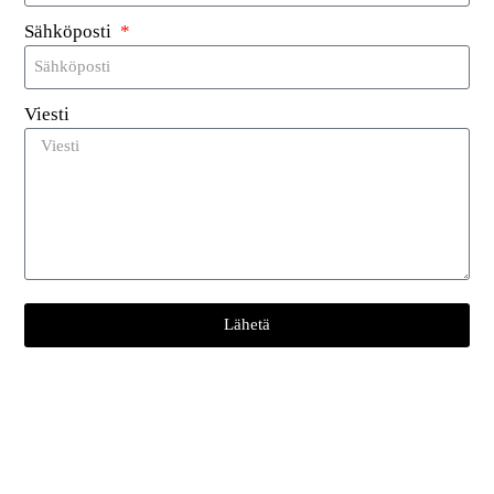
RFID-pesunhoitotarra on joustava ja vedenpitävä, ja sitä
Sähköposti
käytetään laajalti vaatetehtaissa ja pesutupaissa.
Viesti
Tutustu
Lähetä