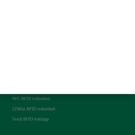
Snabblänk
Om oss
Kontakta oss
Blogg
Sekretesspolicy
RFID tvättetiketter
UHF RFID tvättetikett
NFC RFID tvättetikett
125Khz RFID tvättetikett
Textil RFID tvättlapp
RFID tvättetiketter