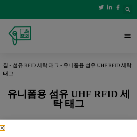
집
-
섬유 RFID 세탁 태그
-
유니폼용 섬유 UHF RFID 세탁
태그
유니폼용 섬유 UHF RFID 세
탁 태그