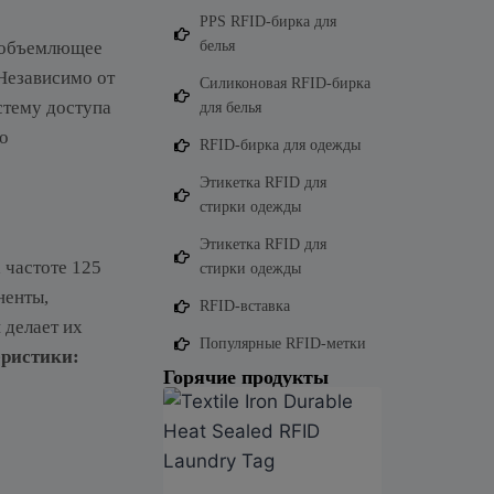
PPS RFID-бирка для
сеобъемлющее
белья
Независимо от
Силиконовая RFID-бирка
стему доступа
для белья
о
RFID-бирка для одежды
Этикетка RFID для
стирки одежды
Этикетка RFID для
 частоте 125
стирки одежды
ненты,
RFID-вставка
 делает их
Популярные RFID-метки
ристики:
Горячие продукты