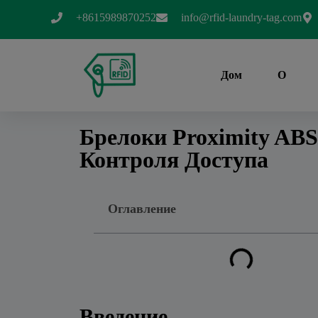
+8615989870252
info@rfid-laundry-tag.com
Дом
О
Брелоки Proximity AB
Контроля Доступа
Оглавление
Введение