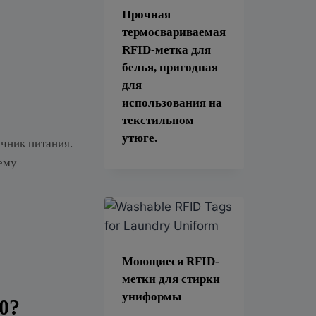
Прочная
термосвариваемая
RFID-метка для
белья, пригодная
для
использования на
текстильном
утюге.
очник питания.
 ему
Моющиеся RFID-
метки для стирки
униформы
0?