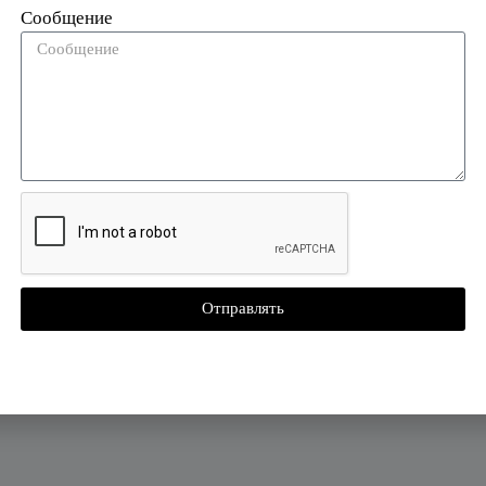
елок-датчик Proximity ABS TK4100
Сообщение
елки TK4100?
Отправлять
рактеристики?