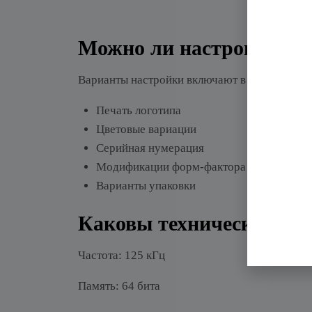
Бр
Можно ли настроить бр
Варианты настройки включают в себя:
Печать логотипа
Цветовые вариации
Серийная нумерация
Модификации форм-фактора
Варианты упаковки
Каковы технические ха
Частота: 125 кГц
Память: 64 бита