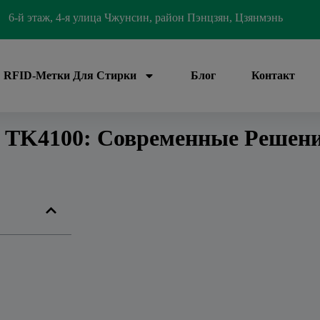
6-й этаж, 4-я улица Чжунсин, район Пэнцзян, Цзянмэнь
RFID-Метки Для Стирки
Блог
Контакт
S TK4100: Современные Решен