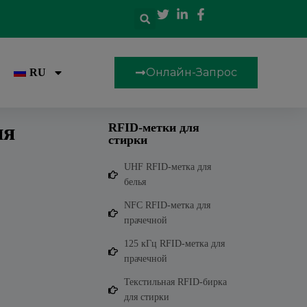
Онлайн-Запрос
RU
ия
RFID-метки для
стирки
UHF RFID-метка для
белья
NFC RFID-метка для
прачечной
125 кГц RFID-метка для
прачечной
Текстильная RFID-бирка
для стирки