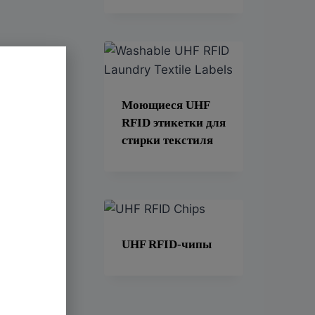
Моющиеся UHF
RFID этикетки для
стирки текстиля
UHF RFID-чипы