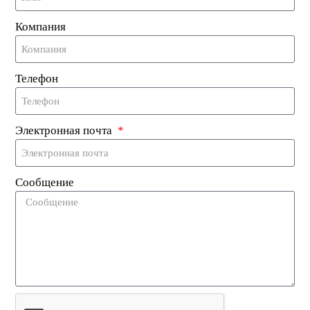
идеально подходящий для текстиля, белья,
Компания
одежды и аксессуаров.
Телефон
Электронная почта
Сообщение