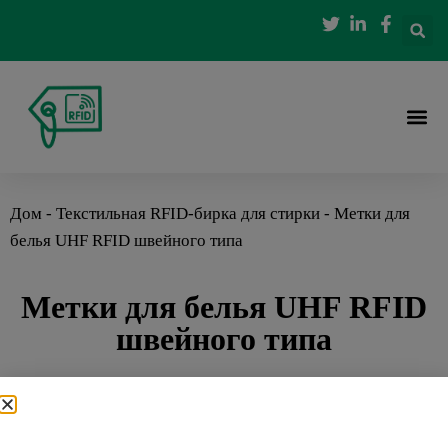
Дом
-
Текстильная RFID-бирка для стирки
-
Метки для
белья UHF RFID швейного типа
Метки для белья UHF RFID
швейного типа