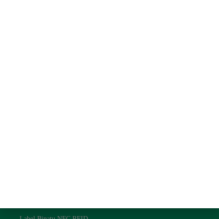
@ 2024 Tag Binatu RFID. Semua hak dilindungi undang-
undang.
Tautan Cepat
Tentang kami
Hubungi kami
Blog
Kebijakan Privasi
Tag Binatu RFID
Label Binatu RFID UHF
Label Binatu NFC RFID