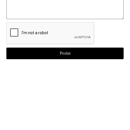
Poslat
RFID štítky na prádlo
UHF RFID Laundry Tag
NFC RFID Laundry Tag
125Khz RFID Laundry Tag
Poslat
Textilní RFID štítek na prádlo
PPS RFID Laundry Tag
Silikonový RFID štítek na prádlo
RFID štítek na oblečení
RFID Wash Care Clothing Label
RFID Wash Care Clothing Label
RFID vložka
Hot Prodej RFID štítků