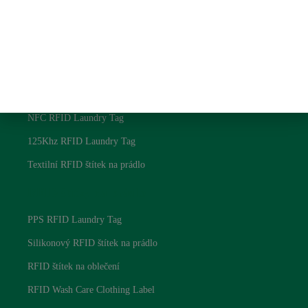
Blog
Zásady ochrany osobních údajů
RFID štítky na prádlo
UHF RFID Laundry Tag
NFC RFID Laundry Tag
125Khz RFID Laundry Tag
Textilní RFID štítek na prádlo
RFID štítky na prádlo
PPS RFID Laundry Tag
Silikonový RFID štítek na prádlo
RFID štítek na oblečení
RFID Wash Care Clothing Label