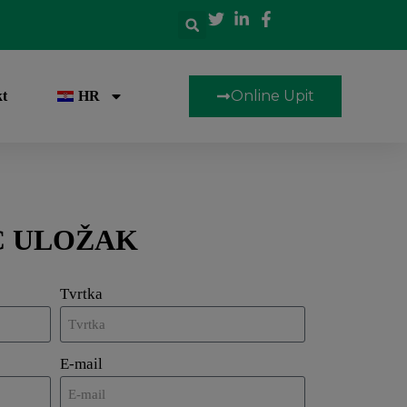
Online Upit
t
HR
FC ULOŽAK
Tvrtka
E-mail