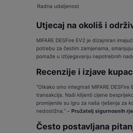
Radna udaljenost
Utjecaj na okoliš i održi
MIFARE DESFire EV2 je dizajniran imajuć
potrebu za čestim zamjenama, smanjujući
pomaže u izbjegavanju nepotrebnih nadog
Recenzije i izjave kupa
“Otkako smo integrirali MIFARE DESFire E
transakcija. Naši klijenti cijene besprije
promijenile su igru za naša rješenja za k
nedostižna.” –
Pružatelj sigurnosnih rj
Često postavljana pitan