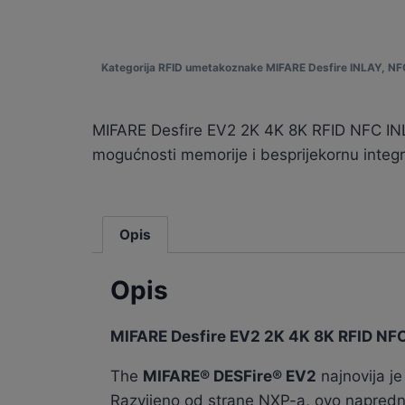
Kategorija
RFID umetak
oznake
MIFARE Desfire INLAY
,
NF
MIFARE Desfire EV2 2K 4K 8K RFID NFC INLAY
mogućnosti memorije i besprijekornu integra
Opis
Opis
MIFARE Desfire EV2 2K 4K 8K RFID N
The
MIFARE® DESFire® EV2
najnovija je
Razvijeno od strane NXP-a, ovo napredno