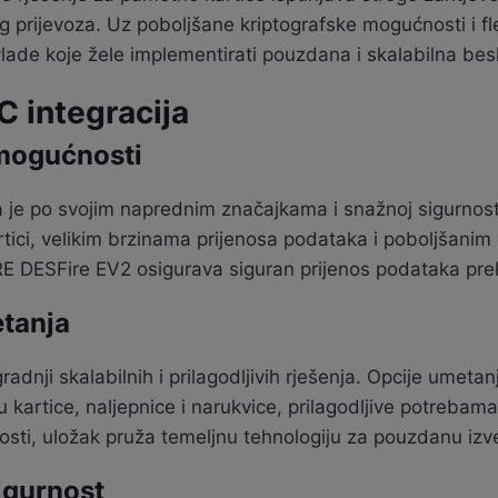
 prijevoza. Uz poboljšane kriptografske mogućnosti i fle
 vlade koje žele implementirati pouzdana i skalabilna bes
 integracija
mogućnosti
 je po svojim naprednim značajkama i snažnoj sigurnost
artici, velikim brzinama prijenosa podataka i poboljšan
 DESFire EV2 osigurava siguran prijenos podataka preko 
etanja
adnji skalabilnih i prilagodljivih rješenja. Opcije ume
 kartice, naljepnice i narukvice, prilagodljive potrebama r
nosti, uložak pruža temeljnu tehnologiju za pouzdanu iz
igurnost