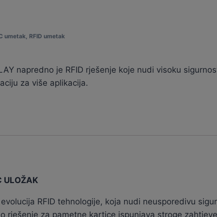
C umetak
,
RFID umetak
 napredno je RFID rješenje koje nudi visoku sigurnost,
ciju za više aplikacija.
FC ULOŽAK
 evolucija RFID tehnologije, koja nudi neusporedivu sigur
 rješenje za pametne kartice ispunjava stroge zahtjeve 