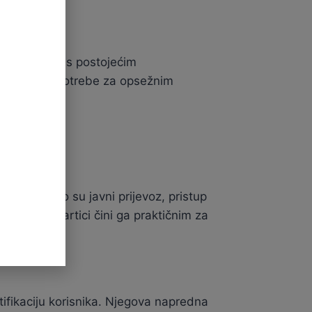
o integrira s postojećim
ustave bez potrebe za opsežnim
ge kao što su javni prijevoz, pristup
a jednoj kartici čini ga praktičnim za
tifikaciju korisnika. Njegova napredna