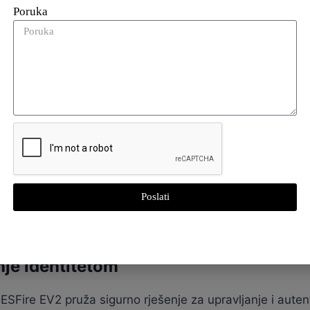
Poruka
 NFC i RFID sustavima
dima ISO/IEC 14443 A, MIFARE DESFire EV2 se neprimjetn
tibilnost osigurava da tvrtke mogu nadograditi svoje s
vrijeme implementacije.
etnih gradskih aplikacija, omogućujući integrirane uslu
Poslati
jernosti. Njegova sposobnost podrške za više aplikacija n
nje identitetom
SFire EV2 pruža sigurno rješenje za upravljanje i auten