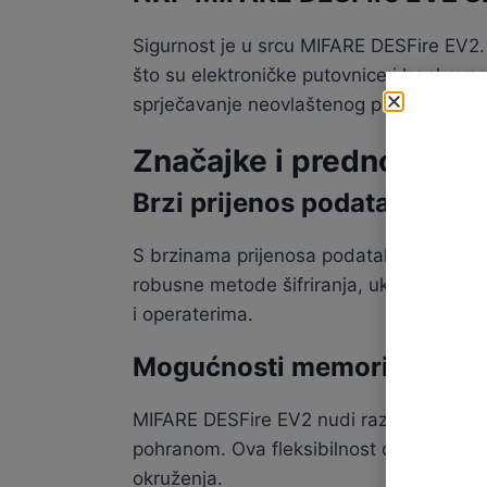
Sigurnost je u srcu MIFARE DESFire EV2. 
što su elektroničke putovnice i bankovne k
sprječavanje neovlaštenog pristupa.
Značajke i prednosti pr
Brzi prijenos podataka i ro
S brzinama prijenosa podataka do 848 k
robusne metode šifriranja, uključujući AE
i operaterima.
Mogućnosti memorije velik
MIFARE DESFire EV2 nudi različite veličine
pohranom. Ova fleksibilnost omogućuje po
okruženja.