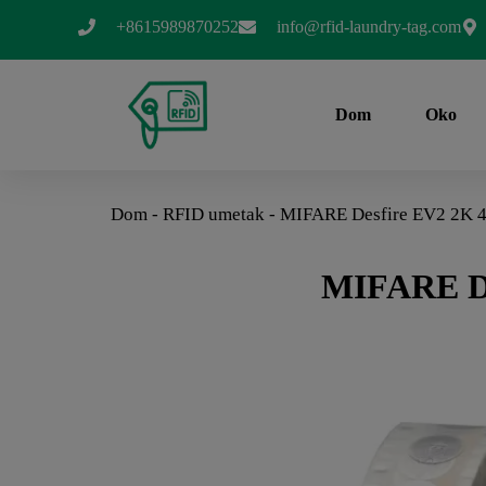
+8615989870252
info@rfid-laundry-tag.com
Dom
Oko
Dom
-
RFID umetak
-
MIFARE Desfire EV2 2K
MIFARE D