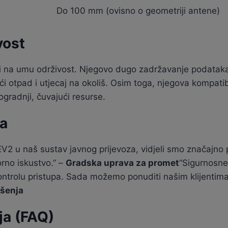
Do 100 mm (ovisno o geometriji antene)
vost
i na umu održivost. Njegovo dugo zadržavanje podataka i
 otpad i utjecaj na okoliš. Osim toga, njegova kompatib
radnji, čuvajući resurse.
ca
V2 u naš sustav javnog prijevoza, vidjeli smo značajno p
korno iskustvo.” –
Gradska uprava za promet
“Sigurnosn
ontrolu pristupa. Sada možemo ponuditi našim klijentima r
ešenja
ja (FAQ)