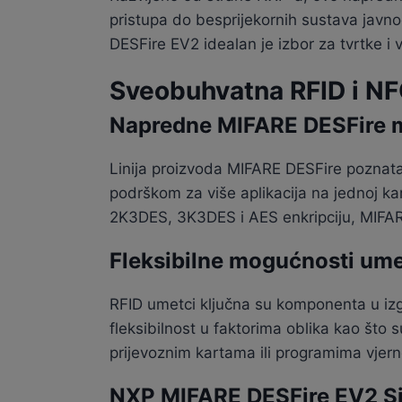
pristupa do besprijekornih sustava javnog
DESFire EV2 idealan je izbor za tvrtke i
Sveobuhvatna RFID i NFC
Napredne MIFARE DESFire 
Linija proizvoda MIFARE DESFire poznata
podrškom za više aplikacija na jednoj k
2K3DES, 3K3DES i AES enkripciju, MIFARE
Fleksibilne mogućnosti um
RFID umetci ključna su komponenta u izgr
fleksibilnost u faktorima oblika kao što su
prijevoznim kartama ili programima vjer
NXP MIFARE DESFire EV2 S