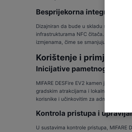
Besprijekorna integracija s
Dizajniran da bude u skladu sa standar
infrastrukturama NFC čitača. Ova kompa
izmjenama, čime se smanjuju troškovi i 
Korištenje i primjene
Inicijative pametnog grada
MIFARE DESFire EV2 kamen je temeljac pam
gradskim atrakcijama i lokalni programi v
korisnike i učinkovitim za administratore.
Kontrola pristupa i upravlja
U sustavima kontrole pristupa, MIFARE DE