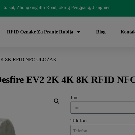
6. kat, Zhongxing 4th Road, okrug Pengjiang, Jiangmen
RFID Oznake Za Pranje Rublja
Blog
Kontak
 4K 8K RFID NFC ULOŽAK
esfire EV2 2K 4K 8K RFID N
Ime
Telefon