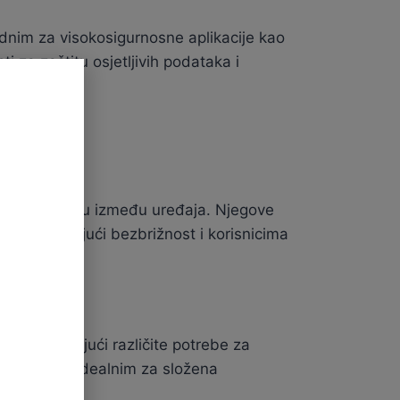
adnim za visokosigurnosne aplikacije kao
i za zaštitu osjetljivih podataka i
 komunikaciju između uređaja. Njegove
nosa, pružajući bezbrižnost i korisnicima
 zadovoljavajući različite potrebe za
što ga čini idealnim za složena