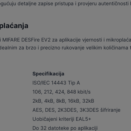
ogućuju detaljne zapise pristupa i provjeru autentičnosti 
oplaćanja
iti MIFARE DESFire EV2 za aplikacije vjernosti i mikropl
dealnim za brzo i precizno rukovanje velikim količinama 
Specifikacija
ISO/IEC 14443 Tip A
106, 212, 424, 848 kbit/s
2kB, 4kB, 8kB, 16kB, 32kB
AES, DES, 2K3DES, 3K3DES šifriranje
Uobičajeni kriteriji EAL5+
Do 32 datoteke po aplikaciji