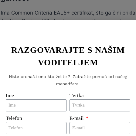
Ima Common Criteria EAL5+ certifikat, što ga čini prikl
artice. Ovaj certifikat osigurava najvišu razinu sigurnost
oizvoda
RAZGOVARAJTE S NAŠIM
busna enkripcija
VODITELJEM
bit/s, MIFARE DESFire EV2 omogućuje brzu i učinkovitu
Niste pronašli ono što želite？ Zatražite pomoć od našeg
S, osiguravaju da svi podaci ostanu sigurni tijekom prije
menadžera!
Ime
Tvrtka
og kapaciteta
 memorije, uključujući 2 kB, 4 kB, 8 kB, 16 kB ili 32 kB,
Telefon
E-mail
hranjivanje više aplikacija i velikih skupova podataka, 