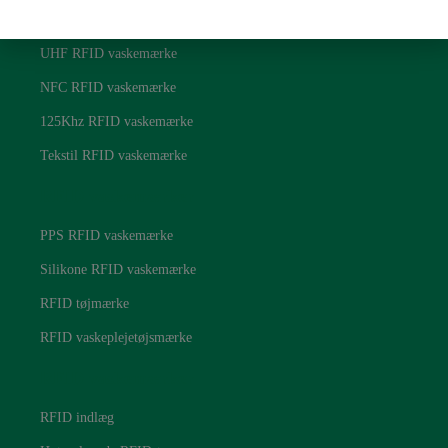
RFID vaskemærker
UHF RFID vaskemærke
NFC RFID vaskemærke
125Khz RFID vaskemærke
Tekstil RFID vaskemærke
RFID vaskemærker
PPS RFID vaskemærke
Silikone RFID vaskemærke
RFID tøjmærke
RFID vaskeplejetøjsmærke
RFID vaskemærker
RFID indlæg