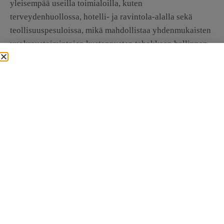
yleisempää useilla toimialoilla, kuten
terveydenhuollossa, hotelli- ja ravintola-alalla sekä
teollisuuspesuloissa, mikä mahdollistaa yhdenmukaisten
vuokraustoimintojen kustannusten tehokkaan hallinnan.
Tämä teknologia mullistaa yhdenmukaisten vaatteiden
hallinnan, erityisesti terveydenhuollon laitoksissa, joissa
eurooppalaiset sairaalat ottavat käyttöön älykaappeja ja
huonekohtaisia ratkaisuja työvaatteiden valvontaan. On
havaittavissa trendi, joka siirtyy paljon huoltoa vaativista
kuljetinjärjestelmistä automatisoituihin RFID-
ratkaisuihin, jotka parantavat tehokkuutta ja tarkkuutta.