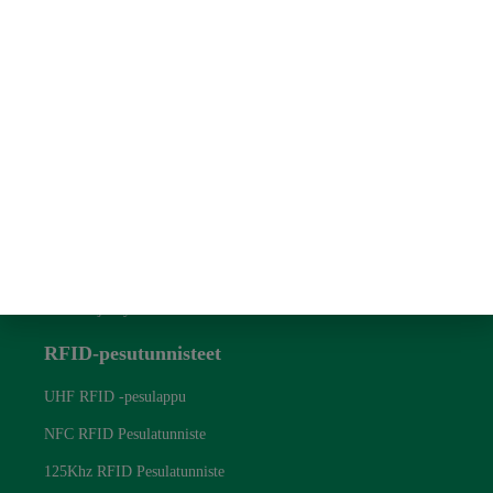
@ 2024 RFID Laundry Tag. Kaikki oikeudet pidätetään.
Pikalinkki
Tietoja meistä
Ota yhteyttä
Blogi
Tietosuojakäytäntö
RFID-pesutunnisteet
UHF RFID -pesulappu
NFC RFID Pesulatunniste
125Khz RFID Pesulatunniste