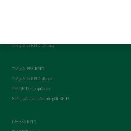
Thẻ giặt RFID
Thẻ giặt ủi UHF RFID
Thẻ giặt ủi NFC RFID
Thẻ giặt ủi RFID 125Khz
Thẻ giặt ủi RFID dệt may
Thẻ giặt RFID
Thẻ giặt PPS RFID
Thẻ giặt ủi RFID silicon
Thẻ RFID cho quần áo
Nhãn quần áo chăm sóc giặt RFID
Thẻ giặt RFID
Lớp phủ RFID