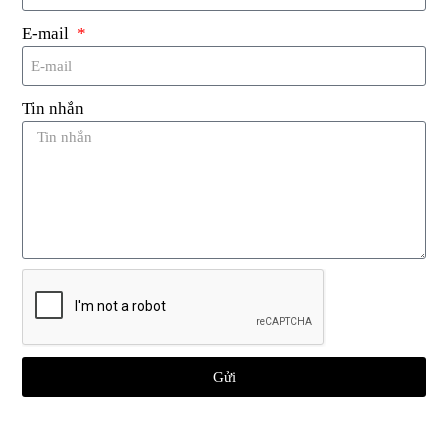
E-mail
Tin nhắn
Thẻ giặt UHF RFID có thể giặt được
Thẻ vải RFID
là một phần không thể thiếu của
một số ngành công nghiệp, cung cấp khả năng
theo dõi tài sản hiệu quả, quản lý hàng tồn kho
và nâng cao năng suất hoạt động chung. Sau
đây là một số ứng dụng của nó trong các lĩnh
vực khác nhau:
Chăm sóc sức khỏe
: Bệnh viện và các cơ sở
Gửi
y tế khác sử dụng thẻ vải RFID để quản lý
lượng lớn khăn trải giường, khăn tắm, quần