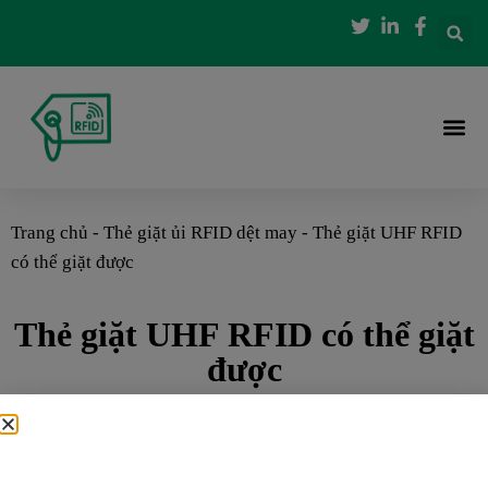
Trang chủ
-
Thẻ giặt ủi RFID dệt may
-
Thẻ giặt UHF RFID
có thể giặt được
Thẻ giặt UHF RFID có thể giặt
được