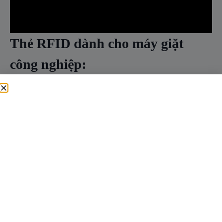
Thẻ RFID dành cho máy giặt
công nghiệp:
Các giải pháp thiết thực cho quản lý ngành dệt may quy
mô lớn
Quản lý hàng dệt may ở quy mô lớn là một trong những
thách thức ít được chú ý nhất nhưng lại đòi hỏi nhiều nỗ
lực vận hành nhất trong các ngành như chăm sóc sức
khỏe, khách sạn và sản xuất công nghiệp. Bệnh viện xử
lý hàng nghìn áo choàng và khăn trải giường mỗi ngày.
Khách sạn phải đảm bảo hàng dệt may sạch sẽ, sẵn có mà
không bị tồn kho quá mức. Các xưởng giặt ủi thương mại
xử lý quần áo từ nhiều khách hàng với các yêu cầu