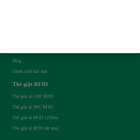
Liên kết nhanh
Về chúng tôi
Liên hệ với chúng tôi
Blog
Chính sách bảo mật
Thẻ giặt RFID
Thẻ giặt ủi UHF RFID
Thẻ giặt ủi NFC RFID
Thẻ giặt ủi RFID 125Khz
Thẻ giặt ủi RFID dệt may