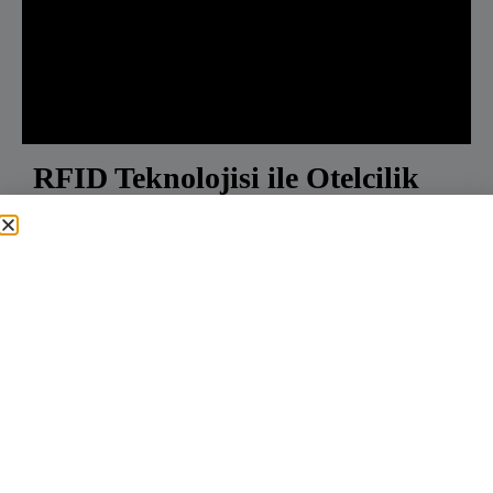
RFID Teknolojisi ile Otelcilik
Sektöründe Çamaşır
Yönetiminin İyileştirilmesi
Son teknoloji ürünü, kapsamlı bir Nesnelerin İnterneti
(IoT) geliştirme ve bulut hizmeti platformu, sektörlere
akıllı ürünler oluşturmak ve açık bulut hizmetlerine
erişmek için kendi kendine hizmet araçları sunarak
onları güçlendiriyor. Kullanıcı dostu, kendin yap
araçları, kapsamlı SDK'lar ve API yetenekleri sunarak,