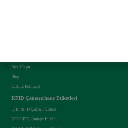
@ 2024 RFID Çamaşır Etiketi. Tüm hakları saklıdır.
Hızlı Bağlantı
Hakkımızda
Bize Ulaşın
Blog
Gizlilik Politikası
RFID Çamaşırhane Etiketleri
UHF RFID Çamaşır Etiketi
NFC RFID Çamaşır Etiketi