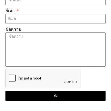
บทสรุป
อีเมล
เทคโนโลยี RFID และ ICODE SLIX ได้รับการพัฒนา
อย่างก้าวกระโดด ส่งเสริมให้มีประสิทธิภาพ ความ
ปลอดภัย และความยั่งยืนมากขึ้นในแอปพลิเคชันต่างๆ
ข้อความ
ความคิดเห็น
ชื่อ
อีเมล
ความคิดเห็น
ส่ง