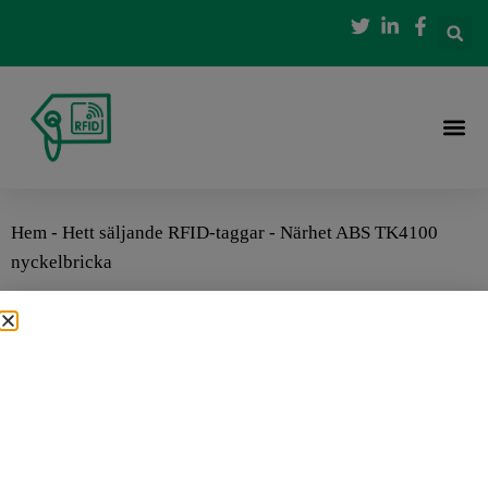
Hem
-
Hett säljande RFID-taggar
-
Närhet ABS TK4100
nyckelbricka
Närhet ABS TK4100
nyckelbricka