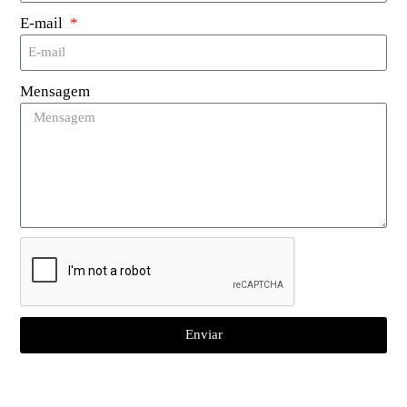
Aqui estão alguns exemplos de
E-mail
como marcas de vestuário de
primeira linha implementaram
Mensagem
com sucesso etiquetas RFID
UHF:
Prada
: Esta famosa marca de luxo italiana
adotou etiquetas RFID em 2001, permitindo
o registro detalhado de informações como
estilo, tamanho, cor e preço. Curiosamente,
quando consumidores vestindo roupas
Prada passam por suas lojas, roupas
correspondentes são exibidas nos modelos
Enviar
na loja, imitando uma passarela de alta
costura em Milão. Este uso inovador da
tecnologia RFID aumenta a satisfação pós-