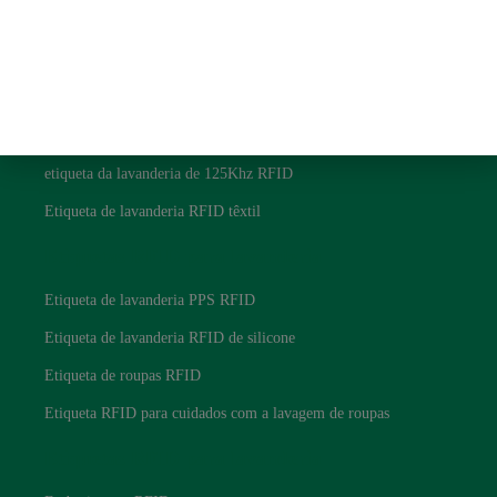
política de Privacidade
Etiquetas RFID para lavanderia
Etiqueta de lavanderia UHF RFID
Etiqueta de lavanderia NFC RFID
etiqueta da lavanderia de 125Khz RFID
Etiqueta de lavanderia RFID têxtil
Etiquetas RFID para lavanderia
Etiqueta de lavanderia PPS RFID
Etiqueta de lavanderia RFID de silicone
Etiqueta de roupas RFID
Etiqueta RFID para cuidados com a lavagem de roupas
Etiquetas RFID para lavanderia