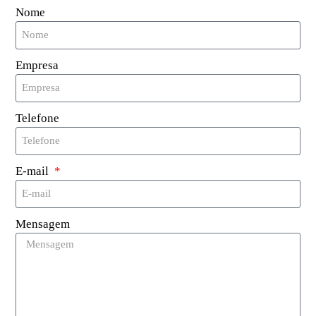
Nome
Integridade de dados de CRC de 16 bits,
paridade, codificação de bits, contagem de
bits
Empresa
Número de série de 7 bytes (nível de
cascata 2 de acordo com ISO/IEC 14443-3)
Transação de contador rápido: < 10 ms
Telefone
Distância operacional de até 100 mm
dependendo da geometria da antena e da
configuração do leitor
E-mail
Transferência de dados de 106 kbit/s
Verdadeiro anticolisão
Transação típica de emissão de bilhetes: <
Mensagem
35 ms
EEPROM
Memória total de 1536 bits