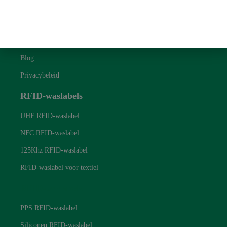
Snelle link
Over ons
Neem contact met ons op
Blog
Privacybeleid
RFID-waslabels
UHF RFID-waslabel
NFC RFID-waslabel
125Khz RFID-waslabel
RFID-waslabel voor textiel
RFID-waslabels
PPS RFID-waslabel
Siliconen RFID-waslabel