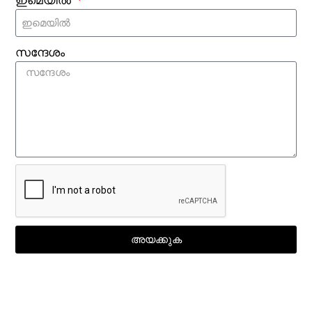
ഇമെയിൽ
കൃത്യത, കുറഞ്ഞ തൊഴിൽ ചെലവ്, കൂടുതൽ
വിശ്വസനീയമായ ട്രാക്കിംഗ് എന്നിവയ്ക്ക്
കാരണമാകുന്നു.
സന്ദേശം
നിലവിലുള്ള അലക്കു
ഉപകരണങ്ങളുമായി RFID
സംവിധാനങ്ങൾ സംയോജിപ്പിക്കാൻ
കഴിയുമോ?
അതെ. RFID റീഡറുകൾ, ടണലുകൾ,
ക്യാബിനറ്റുകൾ, സോഫ്റ്റ്‌വെയർ പ്ലാറ്റ്‌ഫോമുകൾ
എന്നിവ വിശാലമായ അലക്കു ഉപകരണങ്ങളുമായും
അയക്കുക
മാനേജ്‌മെന്റ് സിസ്റ്റങ്ങളുമായും സംയോജിപ്പിക്കാൻ
രൂപകൽപ്പന ചെയ്‌തിരിക്കുന്നു.
തുണിത്തരങ്ങളിൽ RFID ടാഗുകൾ