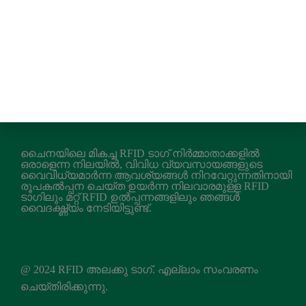
ചൈനയിലെ മികച്ച RFID ടാഗ് നിർമ്മാതാക്കളിൽ
ഒരാളെന്ന നിലയിൽ, വിവിധ വ്യവസായങ്ങളുടെ
വൈവിധ്യമാർന്ന ആവശ്യങ്ങൾ നിറവേറ്റുന്നതിനായി
രൂപകൽപ്പന ചെയ്ത ഉയർന്ന നിലവാരമുള്ള RFID
ടാഗിലും മറ്റ് RFID ഉൽപ്പന്നങ്ങളിലും ഞങ്ങൾ
വൈദഗ്ദ്ധ്യം നേടിയിട്ടുണ്ട്.
@ 2024 RFID അലക്കു ടാഗ്. എല്ലാം സംവരണം
ചെയ്തിരിക്കുന്നു.