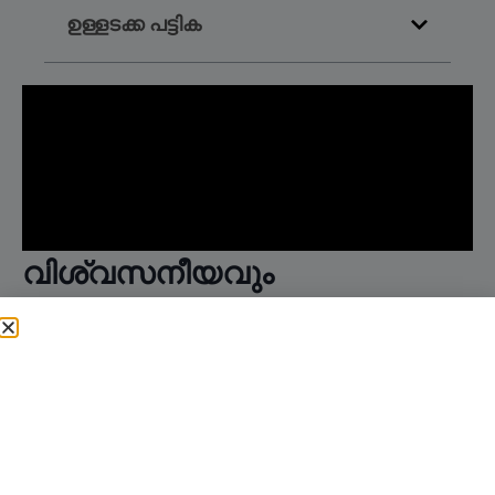
ഉള്ളടക്ക പട്ടിക
വിശ്വസനീയവും
ദീർഘകാലവുമായ
ടെക്സ്റ്റൈൽ
നിയന്ത്രണത്തിനുള്ള
ടെക്സ്റ്റൈൽ RFID ലോൺഡ്രി