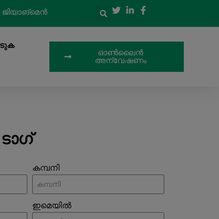
, ജിയാങ്‌മെൻ
െടുക
ഓൺലൈൻ
അന്വേഷണം
ടാഗ്
കമ്പനി
ഇമെയിൽ