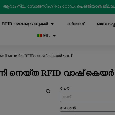
ആറാം നില, സോങ്‌സിംഗ് 4-ാം റോഡ്, പെങ്‌ജിയാങ് ജില്ല
RFID അലക്കു ടാഗുകൾ
ബ്ലോഗ്
ബന്ധപ്പ
ML
ണി നെയ്ത RFID വാഷ് കെയർ ടാഗ്
ി നെയ്ത RFID വാഷ് കെയർ 
പേര്
ഫോൺ