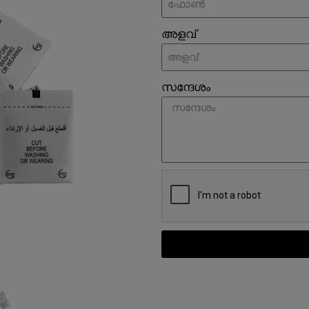
അളവ്
സന്ദേശം