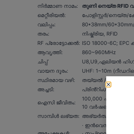
നിർമ്മാണ നാമം:
തുണി നെയ്ത RFID വ
മെറ്റീരിയൽ:
പോളിസ്റ്റർ/നെയ്ത
വലിപ്പം:
80*38mm/60*30mm/
തരം:
നിഷ്ക്രിയ, RFID
RF പ്രോട്ടോക്കൽ:
ISO 18000-6C; EPC ക
ആവൃത്തി:
860~960MHz
ചിപ്പ്
U8,U9,ഏലിയൻ ഹിഗ്സ്
വായന ദൂരം:
UHF: 1~10m (റീഡറിന
സ്ഥിരമായ വഴി:
തയ്യൽ / ഇസ്തിരിയി
അച്ചടി:
പ്രിൻ്റിംഗ്, എൻക
100,000 പ്രോഗ്രാമ
ഐസി ജീവിതം:
10 വർഷത്തെ ഡാറ്റ 
സാമ്പിൾ ലഭ്യത:
അഭ്യർത്ഥന പ്രകാര
· ഇൻവെൻ്ററി മാനേജ്
അപേക്ഷകൾ:
· സപ്ലൈ ചെയിൻ