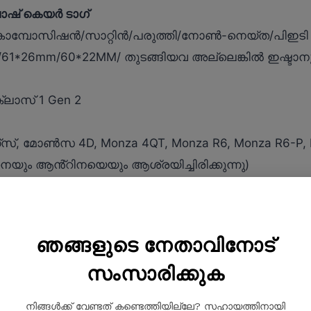
ാഷ് കെയർ ടാഗ്
/കോമ്പോസിഷൻ/സാറ്റിൻ/പരുത്തി/നോൺ-നെയ്ത/പിഇടി 
61*26mm/60*22MM/ തുടങ്ങിയവ അല്ലെങ്കിൽ ഇഷ്ടാന
്ലാസ് 1 Gen 2
, മോൺസ 4D, Monza 4QT, Monza R6, Monza R6-P, Im
െയും ആൻ്റിനയെയും ആശ്രയിച്ചിരിക്കുന്നു)
ടൽ
ോഡിംഗ്, സീരിയൽ നമ്പർ, ഡിസൈൻ മുതലായവ.
ിംഗ് സൈക്കിളുകൾ
ഞങ്ങളുടെ നേതാവിനോട്
നിലനിർത്തൽ
ം സൗജന്യ സാമ്പിളുകൾ ലഭ്യമാണ്
സംസാരിക്കുക
മെൻ്റ്
നിങ്ങൾക്ക് വേണ്ടത് കണ്ടെത്തിയില്ലേ? സഹായത്തിനായി