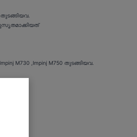
തുടങ്ങിയവ.
ുസൃതമാക്കിയത്
pinj M730 ,Impinj M750 തുടങ്ങിയവ.