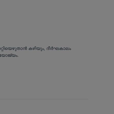
മാറ്റിയെഴുതാൻ കഴിയും, ദീർഘകാലം
ുയോജ്യം.