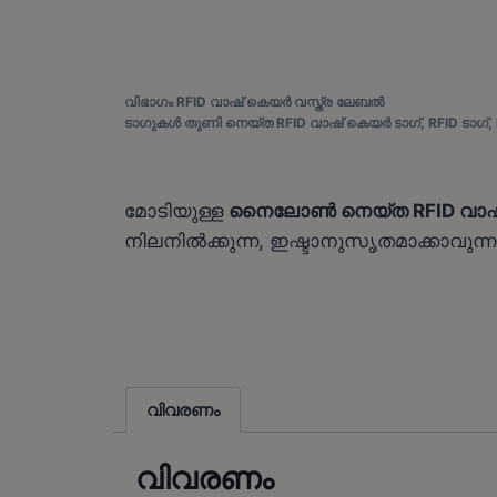
വിഭാഗം
RFID വാഷ് കെയർ വസ്ത്ര ലേബൽ
ടാഗുകൾ
തുണി നെയ്ത RFID വാഷ് കെയർ ടാഗ്
,
RFID ടാഗ്
,
മോടിയുള്ള
നൈലോൺ നെയ്ത RFID വാഷ്
നിലനിൽക്കുന്ന, ഇഷ്ടാനുസൃതമാക്കാവുന
വിവരണം
വിവരണം