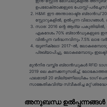
ഇൻ-സ്റ്റോർ മോഡലുകളിൽ അനുബന്ധ 
ഉപഭോക്താക്കളുടെ പോസ്റ്റ്-പർച്ചേസ് സം
H&M: ഈ അന്താരാഷ്ട്ര ബ്രാൻഡ് 2
സ്റ്റോറുകളിൽ, ഉൽപ്പന്ന വിഭാഗങ്ങൾ
സാര: 2016 ന്റെ ആദ്യ പകുതിയിൽ,
ഏകദേശം 70% ബ്രാൻഡുകളുടെ ഇൻവെന്റ
വിൽപ്പന വർദ്ധനവിനും 7.5% ലാഭ 
യൂണിക്ലോ: 2017-ൽ, ലോകമെമ്പാടുമ
പ്രഖ്യാപിച്ചു, ലോകമെമ്പാടും ഇലക്
മുൻനിര വസ്ത്ര ബ്രാൻഡുകൾ RFID ടാഗു
2019 ലെ കണക്കനുസരിച്ച്, ലോകോത്തര 
ഫലമായി 20 ബില്യണിലധികം ടാഗ് ചെയ്ത
സാങ്കേതികവിദ്യ സ്വീകരിച്ച മറ്റ് ശ്രദ
അനുബന്ധ ഉൽപ്പന്നങ്ങൾ