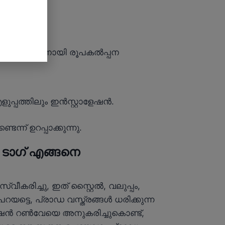
ംയോജനത്തിനായി രൂപകൽപ്പന
പ്പത്തിലും ഇൻസ്റ്റാളേഷൻ.
െന്ന് ഉറപ്പാക്കുന്നു.
ടാഗ് എങ്ങനെ
രിച്ചു, ഇത് സ്റ്റൈൽ, വലുപ്പം,
യട്ടെ, പ്രാഡ വസ്ത്രങ്ങൾ ധരിക്കുന്ന
ാഷൻ റൺവേയെ അനുകരിച്ചുകൊണ്ട്,