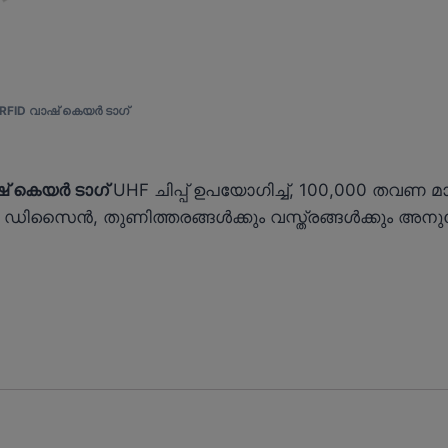
RFID വാഷ് കെയർ ടാഗ്
 കെയർ ടാഗ്
UHF ചിപ്പ് ഉപയോഗിച്ച്, 100,000 തവണ 
്ന ഡിസൈൻ, തുണിത്തരങ്ങൾക്കും വസ്ത്രങ്ങൾക്കും അന