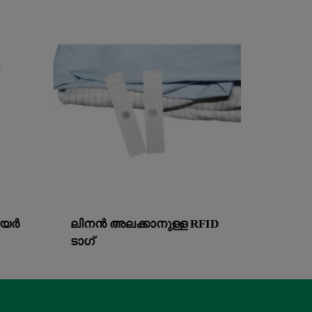
െയർ
ലിനൻ അലക്കാനുള്ള RFID
ടാഗ്