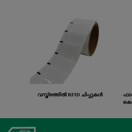
വസ്ത്രത്തിൽ RFID ചിപ്പുകൾ
ഫാബ
കെ