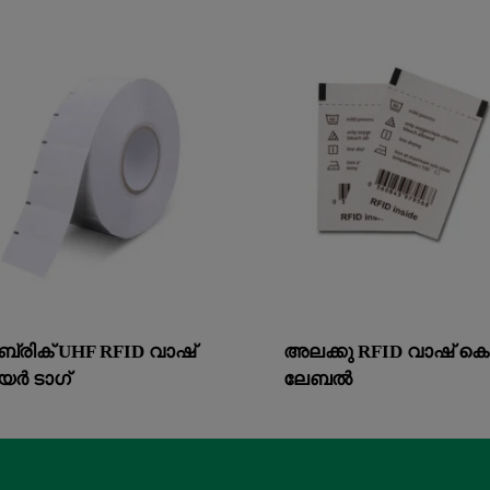
്രിക് UHF RFID വാഷ്
അലക്കു RFID വാഷ് ക
യർ ടാഗ്
ലേബൽ