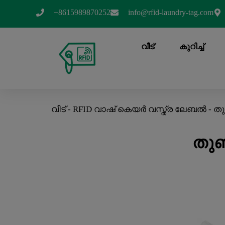
+8615989870252
info@rfid-laundry-tag.com
വീട്
കുറിച്ച്
വീട്
-
RFID വാഷ് കെയർ വസ്ത്ര ലേബൽ
-
തു
തുണ