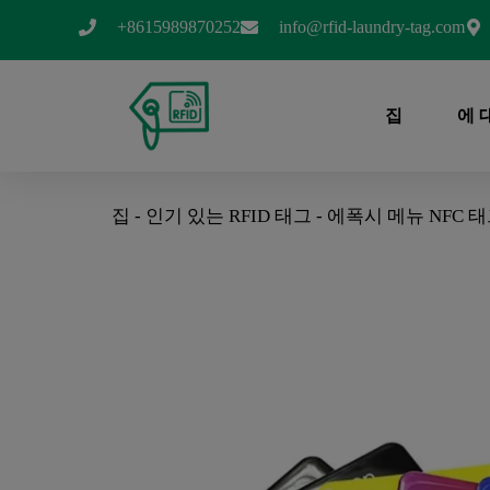
+8615989870252
info@rfid-laundry-tag.com
집
에 
집
-
인기 있는 RFID 태그
-
에폭시 메뉴 NFC 