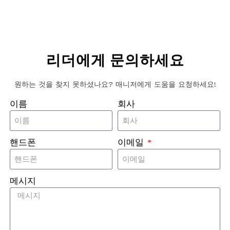
리더에게 문의하세요
원하는 것을 찾지 못하셨나요? 매니저에게 도움을 요청하세요!
C 인레이 + 안티메탈층 + 3M 접착제
Ф100mm; 정사각형: 80x80mm 또는 맞춤형
이름
회사
TAG216(다른 칩도 사용 가능)
핸드폰
이메일
88바이트 등
에 따라 다름)
메시지
크스크린 인쇄
번호\엠보싱\열 인쇄