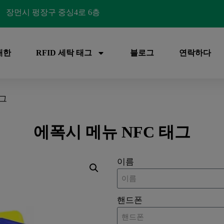
장먼시 펑장구 중싱4로 6층
대한
RFID 세탁 태그
블로그
연락하다
태그
에폭시 메뉴 NFC 태그
이름
핸드폰