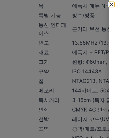
목
에폭시 메뉴 NFC 태그
특별 기능
방수/방풍
통신 인터페
근거리 무선 통신
이스
빈도
13.56MHz (13.56MHz)
재료
에폭시 + PET/PVC + NF
크기
원형: Ф60mm, Ф75mm, 
규약
ISO 14443A
칩
NTAG213, NTAG215, N
메모리
144바이트, 504바이트, 8
독서거리
3-15cm (독자 및 태그 크기
인쇄
CMYK 4C 인쇄/오프셋/실
선박
레이저 코드\UV 잉크\일련 
표면
광택/매트/프로스트/투명