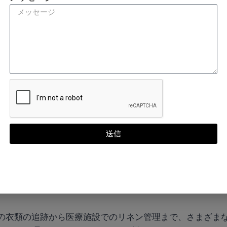
ジーにより、洗濯から配達まで、洗濯物の輸送過程全体を追跡
洗濯、さらには工業用ランドリーの厳しい条件にも耐えられ
庫管理を改善することで、RFID ランドリー タグは最終的
タグの主な特徴
送信
上の洗濯サイクルに耐えられるように設計されており、信頼
過酷な洗濯条件に耐えられるように特別に設計されていま
環境に最適です。
の衣類の追跡から医療施設でのリネン管理まで、さまざま