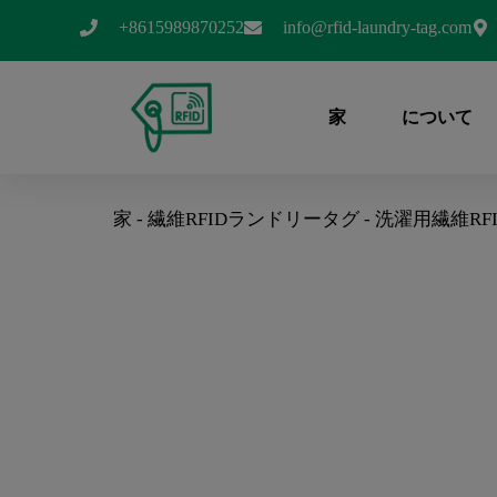
+8615989870252
info@rfid-laundry-tag.com
家
について
家
-
繊維RFIDランドリータグ
-
洗濯用繊維RF