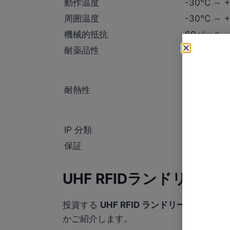
動作温度
-30°C ～ 
周囲温度
-30°C ～ 
機械的抵抗
60バール
耐薬品性
洗浄工程で
洗濯：90℃
予備乾燥：1
耐熱性
アイロン：1
殺菌：135
IP 分類
IP68
保証
2年間また
UHF RFIDランドリータ
投資する
UHF RFID ランドリータグ
生産性
かご紹介します。