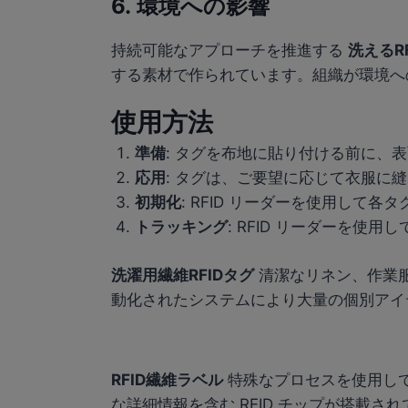
6.
環境への影響
持続可能なアプローチを推進する
洗えるR
する素材で作られています。組織が環境へ
使用方法
準備
: タグを布地に貼り付ける前に、
応用
: タグは、ご要望に応じて衣服に
初期化
: RFID リーダーを使用して
トラッキング
: RFID リーダーを
洗濯用繊維RFIDタグ
清潔なリネン、作業
動化されたシステムにより大量の個別アイ
RFID繊維ラベル
特殊なプロセスを使用し
な詳細情報を含む RFID チップが搭載さ