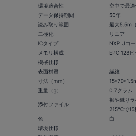
環境適合性
空中で最適
データ保持期間
50年
読み取り範囲
最大5.5m
二極化
リニア
ICタイプ
NXP Uコ
メモリ構成
EPC 128
機械仕様
表面材質
繊維
寸法（mm）
15*70*1.
重量（g）
0.7グラム
裾や織りラ
添付ファイル
215℃で
色
白
環境仕様