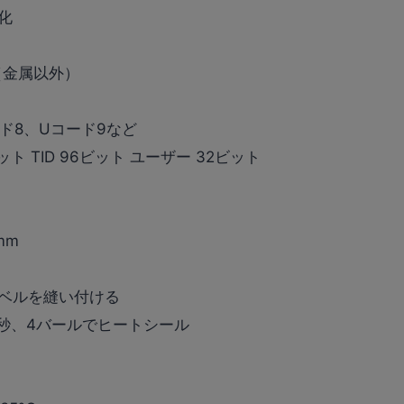
化
（金属以外）
ード8、Uコード9など
ビット TID 96ビット ユーザー 32ビット
5mm
ベルを縫い付ける
15秒、4バールでヒートシール