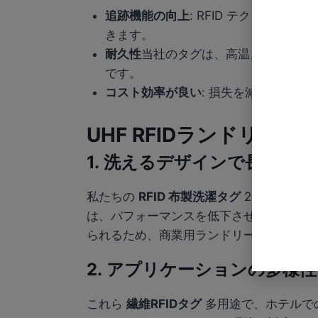
追跡機能の向上
: RFID テクノロ
きます。
耐久性
当社のタグは、高温、複数回の
です。
コスト効率が良い
: 損失を減らし、在
UHF RFIDランドリー
1.
洗えるデザインで長持ち
私たちの
RFID 布製洗濯タグ
200 回以
は、パフォーマンスを低下させることなく
られるため、商業用ランドリーのあらゆる
2.
アプリケーションの多様性
これら
繊維RFIDタグ
多用途で、ホテルで