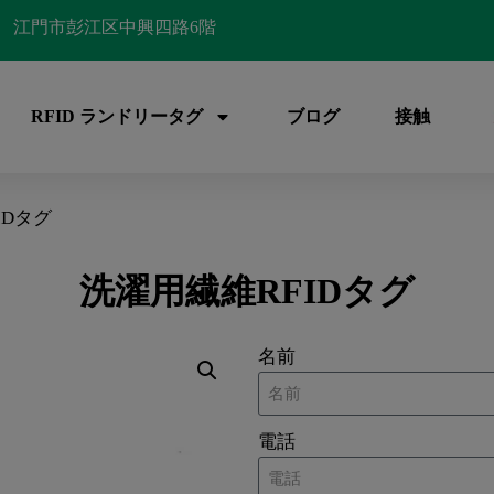
江門市彭江区中興四路6階
RFID ランドリータグ
ブログ
接触
IDタグ
洗濯用繊維RFIDタグ
名前
電話