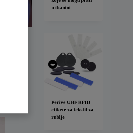
koje se mogu prati
u tkanini
lementaciju
ijativa
piriran
 pozitivnim
LO-a s RFID
Perive UHF RFID
etikete za tekstil za
rublje