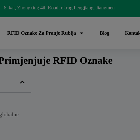
6. kat, Zhongxing 4th Road, okrug Pengjiang, Jiangmen
RFID Oznake Za Pranje Rublja
Blog
Kontak
Primjenjuje RFID Oznake
globalne