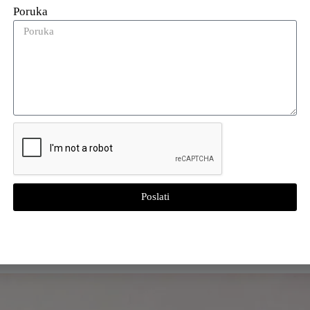
Poruka
lobal Stores primjenjuje RFID oznake
O-ove globalne trgovine
etailing, matična tvrtka UNIQLO-a, najavila je planove za imp
ključujući 2000 UNIQLO prodajnih mjesta. Ova ambiciozna inic
om usvajanju RFID tehnologije među japanskim trgovcima. Ins
Poslati
i su već krenuli na svoja RFID putovanja, a dodatno ohrabren
og brenda GU, Fast Retailing ubrzao je globalno uvođenje UNIQ