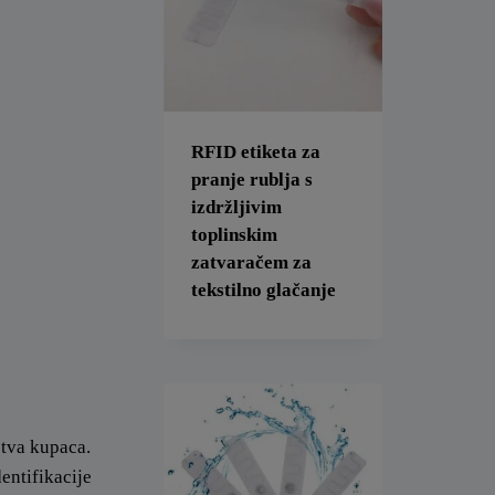
RFID etiketa za
pranje rublja s
izdržljivim
toplinskim
zatvaračem za
tekstilno glačanje
stva kupaca.
entifikacije