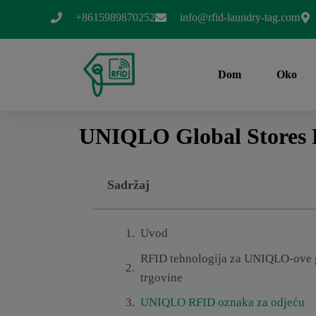
+8615989870252
info@rfid-laundry-tag.com
Dom
Oko
UNIQLO Global Stores 
Sadržaj
Uvod
RFID tehnologija za UNIQLO-ove 
trgovine
UNIQLO RFID oznaka za odjeću