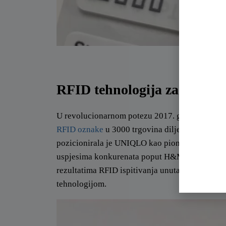
UNIQLO G
RFID tehnologija za UNIQL
U revolucionarnom potezu 2017. godine, Fast R
RFID oznake
u 3000 trgovina diljem svijeta, u
pozicionirala je UNIQLO kao pionira u masovn
uspjesima konkurenata poput H&M-a i Zare, koj
rezultatima RFID ispitivanja unutar sestrinsk
tehnologijom.