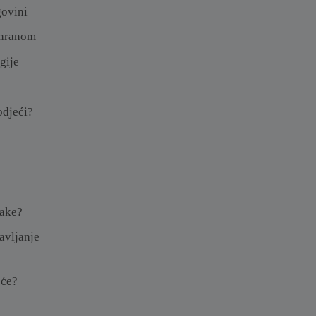
ovini
ohranom
gije
odjeći?
nake?
tavljanje
eće?