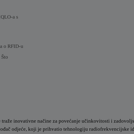
IQLO-a s
a o RFID-u
 Što
ke traže inovativne načine za povećanje učinkovitosti i zadovolj
đač odjeće, koji je prihvatio tehnologiju radiofrekvencijske id