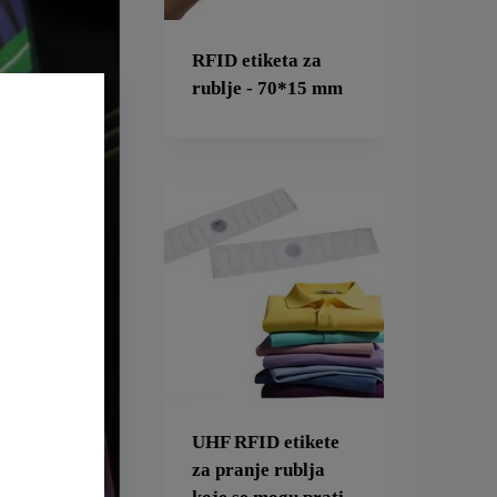
RFID etiketa za
rublje - 70*15 mm
UHF RFID etikete
za pranje rublja