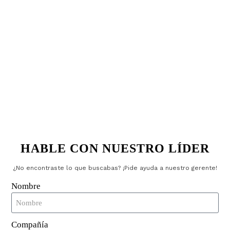
¿Cuáles son las aplicaciones
comunes?
Llaveros NFC
Encuentra uso en:
Sistemas de control de acceso
Control de tiempo y asistencia
Sistemas de pago
Seguimiento de activos
Transporte público
HABLE CON NUESTRO LÍDER
Mirando hacia el futuro:
desarrollos futuros
¿No encontraste lo que buscabas? ¡Pide ayuda a nuestro gerente!
Nombre
El futuro de la tecnología NFC promete:
Funciones de seguridad mejoradas
Compañía