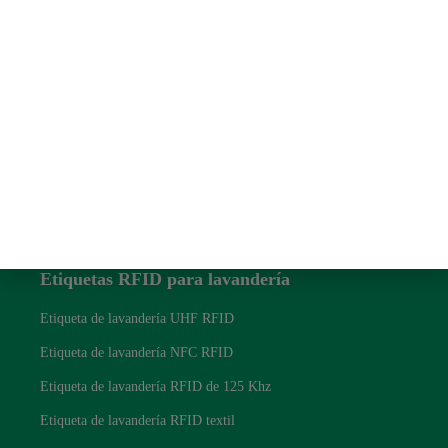
Enlace rápido
Sobre nosotros
Contáctenos
Blog
política de privacidad
Etiquetas RFID para lavandería
Etiqueta de lavandería UHF RFID
Etiqueta de lavandería NFC RFID
Etiqueta de lavandería RFID de 125 Khz
Etiqueta de lavandería RFID textil