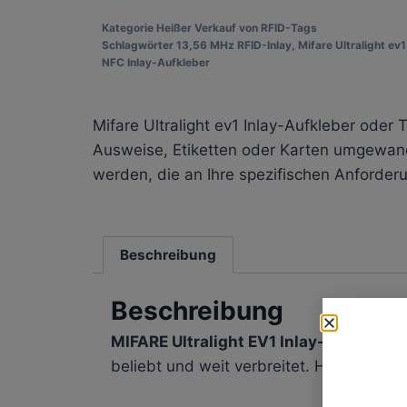
Kategorie
Heißer Verkauf von RFID-Tags
Schlagwörter
13,56 MHz RFID-Inlay
,
Mifare Ultralight ev
NFC Inlay-Aufkleber
Mifare Ultralight ev1 Inlay-Aufkleber oder
Ausweise, Etiketten oder Karten umgewande
werden, die an Ihre spezifischen Anforder
Beschreibung
Beschreibung
MIFARE Ultralight EV1 Inlay-Aufkleber
beliebt und weit verbreitet. Hier sind e