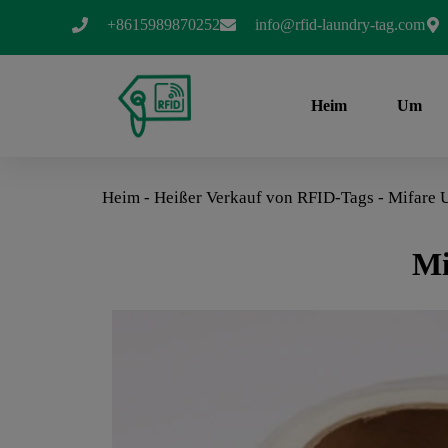
+8615989870252
info@rfid-laundry-tag.com
Heim
Um
Heim
-
Heißer Verkauf von RFID-Tags
-
Mifare U
Mi