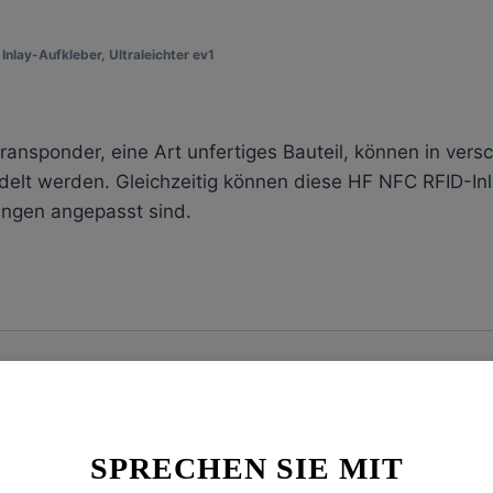
1 Inlay-Aufkleber
,
Ultraleichter ev1
 Transponder, eine Art unfertiges Bauteil, können in ve
lt werden. Gleichzeitig können diese HF NFC RFID-Inla
ungen angepasst sind.
sind aufgrund ihrer Zweckmäßigkeit und Kompatibilität m
inige verfügbare Optionen:
SPRECHEN SIE MIT