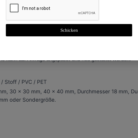
Schicken
nlay wird als Nassinlay bezeichnet. Es kann direkt als RFI
che erforderlich ist. Das Aufkleben auf Objekte kann Koste
Tags verwendet. Die Antenne des Nassinlays ist eine Alumin
ne kann auf Anfrage angepasst und neu gestaltet werden.
/ Stoff / PVC / PET
 mm, 30 x 30 mm, 40 x 40 mm, Durchmesser 18 mm, D
mm oder Sondergröße.