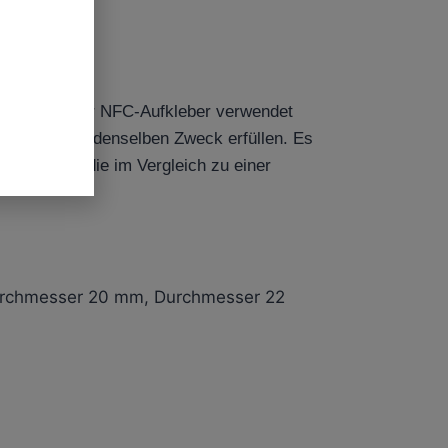
D-Etikett oder NFC-Aufkleber verwendet
n sparen und denselben Zweck erfüllen. Es
iumätzung, die im Vergleich zu einer
urchmesser 20 mm, Durchmesser 22