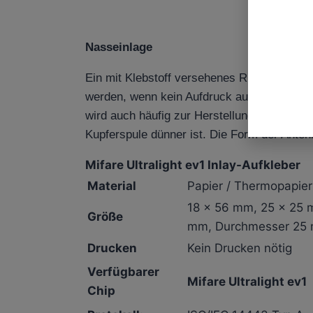
Nasseinlage
Ein mit Klebstoff versehenes RFID-Trockeni
werden, wenn kein Aufdruck auf der Oberflä
wird auch häufig zur Herstellung von RFID-
Kupferspule dünner ist. Die Form der Anten
Mifare Ultralight ev1 Inlay-Aufkleber
Material
Papier / Thermopapier 
18 x 56 mm, 25 x 25
Größe
mm, Durchmesser 25 
Drucken
Kein Drucken nötig
Verfügbarer
Mifare Ultralight ev1
Chip