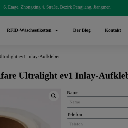
6. Etage, Zhongxing 4. Straße, Bezirk Pengjiang, Jiangmen
RFID-Wäscheetiketten
Der Blog
Kontakt
ltralight ev1 Inlay-Aufkleber
fare Ultralight ev1 Inlay-Aufkle
Name
Telefon