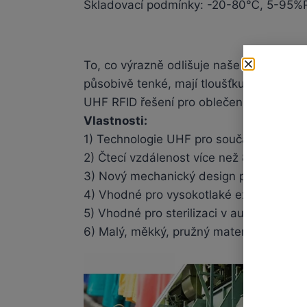
Skladovací podmínky: -20-80℃, 5-95%
To, co výrazně odlišuje naše UHF RFID ští
působivě tenké, mají tloušťku 0,55 mm, co
UHF RFID řešení pro oblečení, které pře
Vlastnosti:
1) Technologie UHF pro současné čtení 
2) Čtecí vzdálenost více než 8 stop.
3) Nový mechanický design pro lepší výk
4) Vhodné pro vysokotlaké extraktory do
5) Vhodné pro sterilizaci v autoklávu.
6) Malý, měkký, pružný materiál ideální p