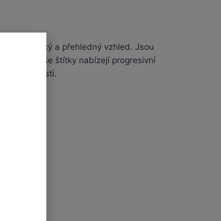
e jejich hladký a přehledný vzhled. Jsou
řečeno, naše štítky nabízejí progresivní
sti a jemnosti.