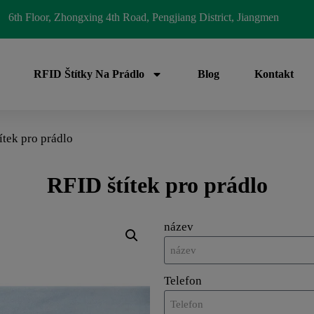
6th Floor, Zhongxing 4th Road, Pengjiang District, Jiangmen
RFID Štítky Na Prádlo
Blog
Kontakt
ítek pro prádlo
RFID štítek pro prádlo
název
Telefon