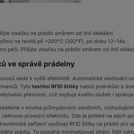
řišijte visačku na prádlo směrem od linií skládání.
přímo na textilii při +200°C (392°F), po dobu 12~14s.
 pro péči. Přišijte visačku na prádlo směrem od linií sklád
ků ve správě prádelny
rovozů vede k vyšší efektivitě. Automatické sledování 
stnanců. Tyto
textilní RFID štítky
nabízí podnikům a do
nebývalou přesností, což zvyšuje kvalitu služeb i spokoj
tradatelné v mnoha průmyslových odvětvích, rozhodujícím
 celkovou provozní efektivitu. Zde je pohled na jejich po
avotnická zařízení využívají RFID štítky na prádlo pro 
ckého prádla. To pomáhá minimalizovat ztráty, řídit cykly 