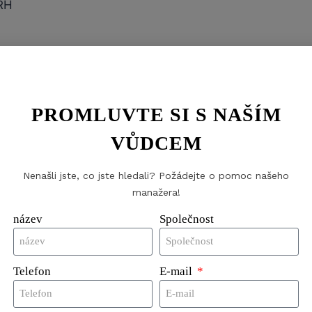
RH
tky na prádlo od řady jiných plátěných štítků na trhu, j
ž z nich dělá nejtenčí dostupné štítky na trhu. Stručně 
dstavuje ideální kombinaci cenové dostupnosti, robustno
PROMLUVTE SI S NAŠÍM
VŮDCEM
stovek tagů.
Nenašli jste, co jste hledali? Požádejte o pomoc našeho
on pro ploché prádlo.
manažera!
 60 bar.
název
Společnost
ro textilie, prádlo, oděvy a doplňky.
Telefon
E-mail