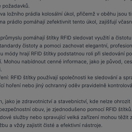
le požadavků.
a ložního prádla kolosální úkol, přičemž v oběhu jsou tis
na prádlo pomáhají zefektivnit tento úkol, zajišťují včas
průmyslu pomáhají štítky RFID sledovat využití a čistot
tandardy čistoty a pomoci zachovat elegantní, profesion
u módy hrají RFID štítky podstatnou roli při sledování 
 Mohou nabídnout cenné informace, jako je původ, cesto
.
ní: RFID štítky používají společnosti ke sledování a sp
ící hoření nebo jiný ochranný oděv pravidelně kontrolov
ako je zdravotnictví a stavebnictví, kde nelze ohrozit 
bezpečnostní obuv, je zjednodušeno pomocí RFID štítků
dové služby nebo spravující velká zařízení mohou těžit 
 a vždy zajistit čisté a efektivní nástroje.