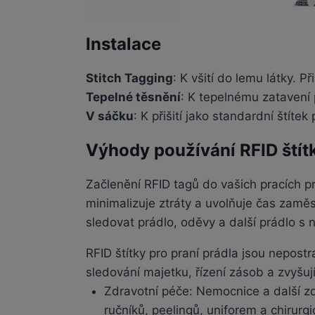
Instalace
Stitch Tagging
: K všití do lemu látky. P
Tepelné těsnění
: K tepelnému zatavení 
V sáčku
: K přišití jako standardní štítek
Výhody používání RFID štít
Začlenění RFID tagů do vašich pracích p
minimalizuje ztráty a uvolňuje čas zamě
sledovat prádlo, oděvy a další prádlo s 
RFID štítky pro praní prádla jsou nepos
sledování majetku, řízení zásob a zvyšují
Zdravotní péče: Nemocnice a další zdr
ručníků, peelingů, uniforem a chirurgi