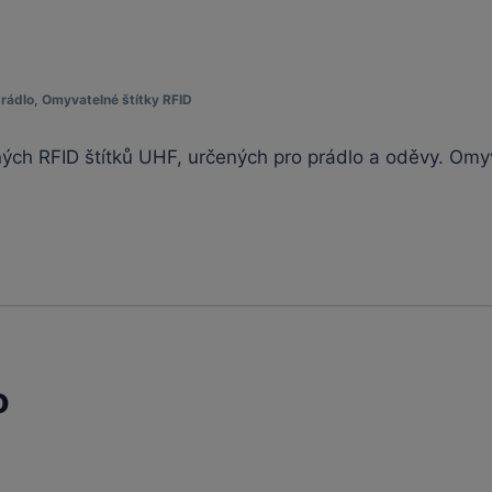
prádlo
,
Omyvatelné štítky RFID
ných RFID štítků UHF, určených pro prádlo a oděvy. Omyv
o