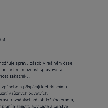
ání.
umožňuje správu zásob v reálném čase,
mácnostem možnost spravovat a
enost zákazníků.
 způsobem přispívají k efektivnímu
užití v různých odvětvích:
správu rozsáhlých zásob ložního prádla,
praní a zajistit, aby čisté a čerstvé