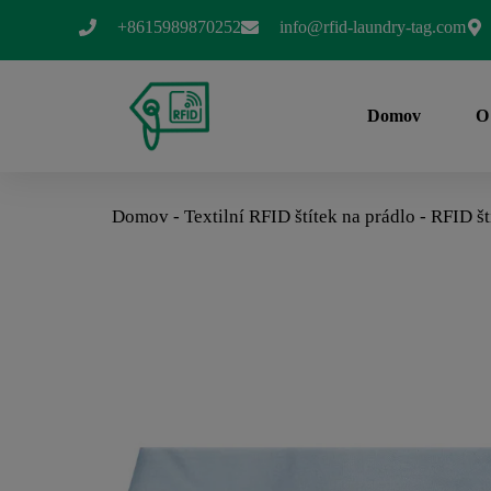
+8615989870252
info@rfid-laundry-tag.com
Domov
O
Domov
-
Textilní RFID štítek na prádlo
-
RFID št