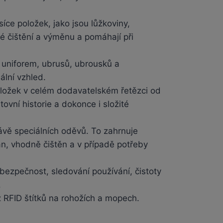
íce položek, jako jsou lůžkoviny,
né čištění a výměnu a pomáhají při
u uniforem, ubrusů, ubrousků a
ální vzhled.
položek v celém dodavatelském řetězci od
vní historie a dokonce i složité
rávě speciálních oděvů. To zahrnuje
án, vhodně čištěn a v případě potřeby
bezpečnost, sledování používání, čistoty
.
z RFID štítků na rohožích a mopech.