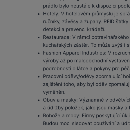
prádlo bylo neustále k dispozici pod
Hotely: V hotelovém průmyslu je správ
ručníky, závěsy a župany. RFID štítky 
detekci a prevenci krádeží.
Restaurace: V rámci potravinářského 
kuchařských zástěr. To může zvýšit s
Fashion Apparel Industries: V rozruch
výroby až po maloobchodní vystavení.
podrobnosti o látce a pokyny pro péči
Pracovní oděvy/oděvy zpomalující hoře
zajištění toho, aby byl oděv zpomaluj
vyměněn.
Obuv a masky: Významné v odvětvích, j
a údržby položek, jako jsou masky a 
Rohože a mopy: Firmy poskytující úkli
Budou moci sledovat používání a údržbu